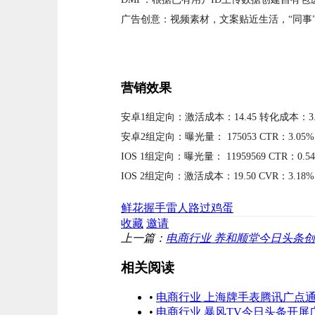
广告创意：视频素材，文案贴近生活，“同事”
营销效果
安卓1组定向：
激活成本：14.45 转化成本：3.1
安卓2组定向：
曝光量： 175053 CTR：3.05
IOS 1组定向：
曝光量： 11959569 CTR：0.5
IOS 2组定向：
激活成本：19.50 CVR：3.18
鲜花
握手
雷人
路过
鸡蛋
收藏
邀请
上一篇：
电商行业 养和顺堂今日头条
相关阅读
•
电商行业 上海牌手表腾讯广点
•
电商行业 暴风TV今日头条开屏