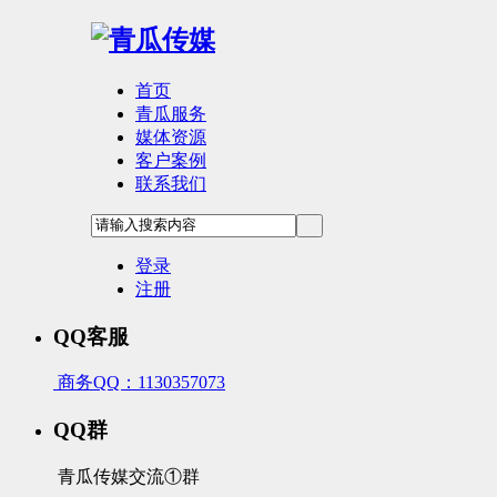
首页
青瓜服务
媒体资源
客户案例
联系我们
登录
注册
QQ客服
商务QQ：1130357073
QQ群
青瓜传媒交流①群