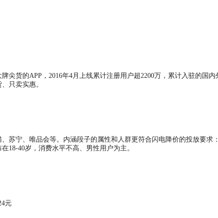
尖货的APP，2016年4月上线累计注册用户超2200万，累计入驻的国内
货、只卖实惠。
猫、苏宁、唯品会等。内涵段子的属性和人群更符合闪电降价的投放要求
18-40岁，消费水平不高、男性用户为主。
24元