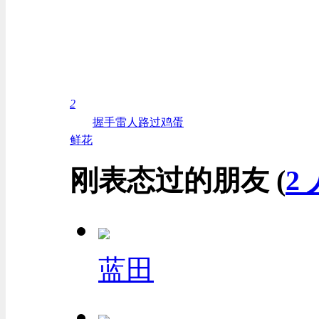
2
握手
雷人
路过
鸡蛋
鲜花
刚表态过的朋友 (
2 
蓝田