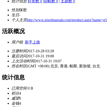
统计信息
好友数 0
|
回帖数 0
|
主题数 0
性别
保密
生日
-
个人主页
http://www.pixelmarsala.com/product.aspx?name=g
活跃概况
用户组
新手上路
注册时间
2017-10-28 03:28
最后访问
2017-10-31 19:08
上次活动时间
2017-10-31 19:07
所在时区
(GMT +08:00) 北京, 香港, 帕斯, 新加坡, 台北
统计信息
已用空间
0 B
积分
4
威望
0
金钱
4