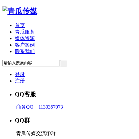
首页
青瓜服务
媒体资源
客户案例
联系我们
登录
注册
QQ客服
商务QQ：1130357073
QQ群
青瓜传媒交流①群