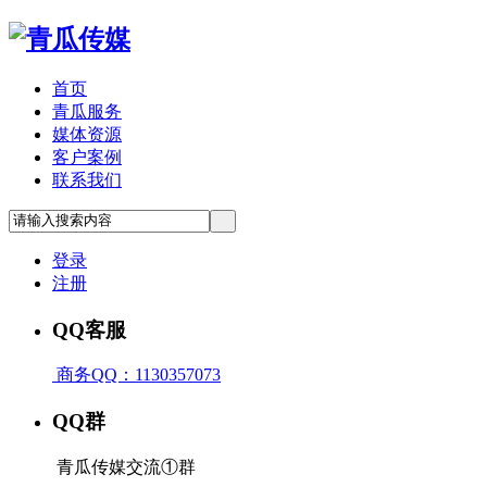
首页
青瓜服务
媒体资源
客户案例
联系我们
登录
注册
QQ客服
商务QQ：1130357073
QQ群
青瓜传媒交流①群