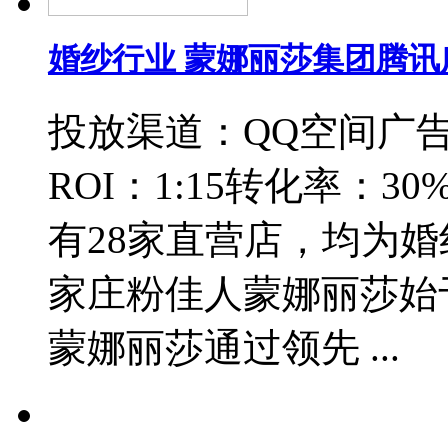
婚纱行业 蒙娜丽莎集团腾
投放渠道：QQ空间广告
ROI：1:15转化率：
有28家直营店，均为
家庄粉佳人蒙娜丽莎始于
蒙娜丽莎通过领先 ...